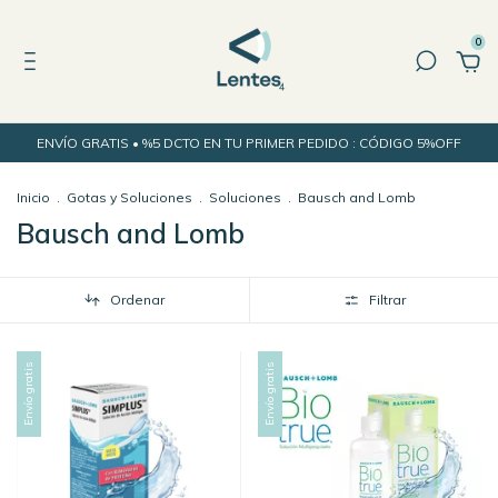
0
ENVÍO GRATIS • %5 DCTO EN TU PRIMER PEDIDO : CÓDIGO 5%OFF
Inicio
.
Gotas y Soluciones
.
Soluciones
.
Bausch and Lomb
Bausch and Lomb
Ordenar
Filtrar
Envío gratis
Envío gratis