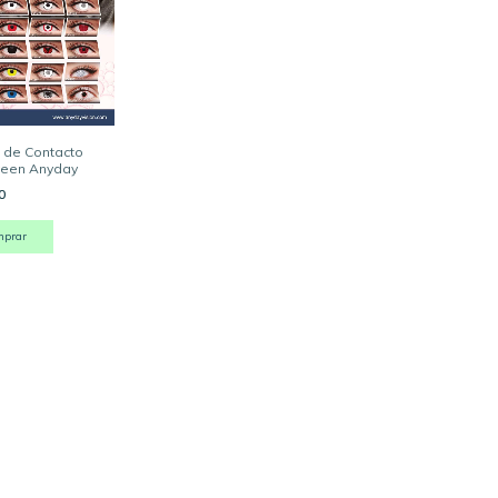
 de Contacto
ween Anyday
00
mprar