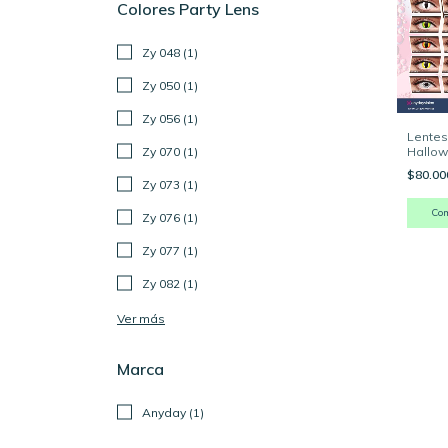
Colores Party Lens
Zy 048 (1)
Zy 050 (1)
Zy 056 (1)
Lentes
Hallo
Zy 070 (1)
$80.0
Zy 073 (1)
Co
Zy 076 (1)
Zy 077 (1)
Zy 082 (1)
Ver más
Marca
Anyday (1)