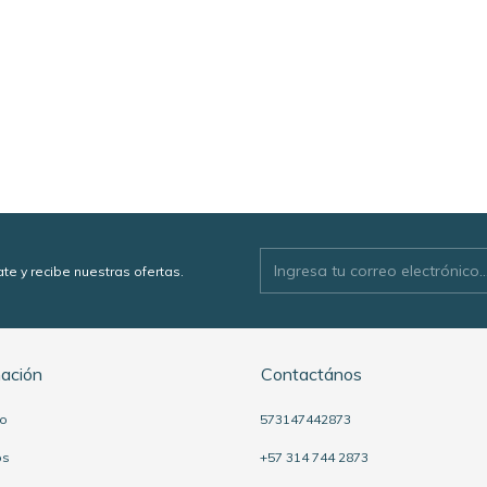
ate y recibe nuestras ofertas.
mación
Contactános
to
573147442873
os
+57 314 744 2873