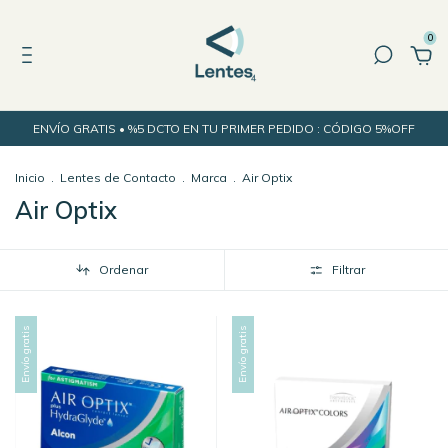
0
ENVÍO GRATIS • %5 DCTO EN TU PRIMER PEDIDO : CÓDIGO 5%OFF
Inicio
.
Lentes de Contacto
.
Marca
.
Air Optix
Air Optix
Ordenar
Filtrar
Envío gratis
Envío gratis