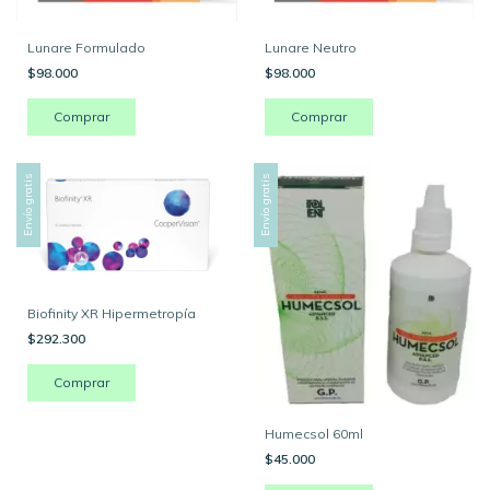
Lunare Formulado
Lunare Neutro
$98.000
$98.000
Comprar
Comprar
Envío gratis
Envío gratis
Biofinity XR Hipermetropía
$292.300
Comprar
Humecsol 60ml
$45.000