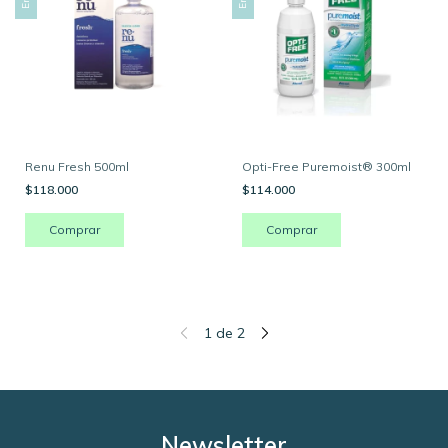
Renu Fresh 500ml
Opti-Free Puremoist® 300ml
$118.000
$114.000
1
de
2
Newsletter