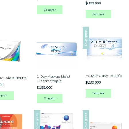
$388.000
Envío gratis
Acuvue Oasys Miopía
1-Day Acuvue Moist
ix Colors Neutro
Hipermetropía
$230.000
000
$188.000
Comprar
mprar
Comprar
Envío gratis
Envío gratis