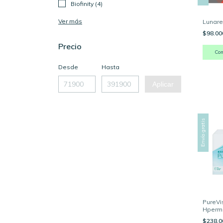
Biofinity (4)
Ver más
Lunare
$98.0
Precio
Co
Desde
Hasta
Aplicar
Envío gratis
PureVi
Hperm
$238.