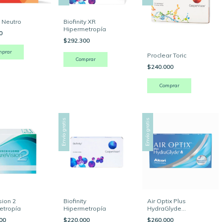
 Neutro
Biofinity XR
Hipermetropía
00
$292.300
mprar
Proclear Toric
Comprar
$240.000
Envío gratis
Envío gratis
sion 2
Biofinity
Air Optix Plus
etropía
Hipermetropía
HydraGlyde
Hipermetropía
000
$220.000
$260.000