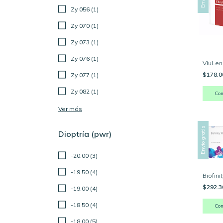
Zy 056 (1)
Zy 070 (1)
Zy 073 (1)
Zy 076 (1)
ViuLen
$178.
Zy 077 (1)
Zy 082 (1)
Co
Ver más
Envío gratis
Dioptría (pwr)
-20.00 (3)
-19.50 (4)
Biofini
$292.
-19.00 (4)
-18.50 (4)
Co
-18.00 (5)