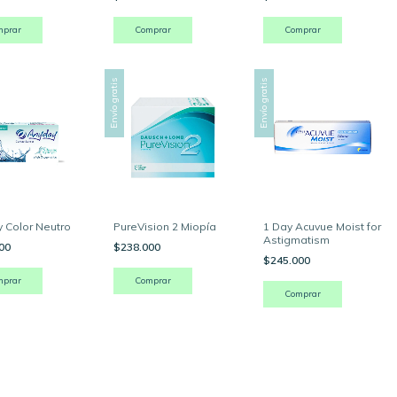
mprar
Comprar
Comprar
Envío gratis
Envío gratis
 Color Neutro
PureVision 2 Miopía
1 Day Acuvue Moist for
Astigmatism
000
$238.000
$245.000
mprar
Comprar