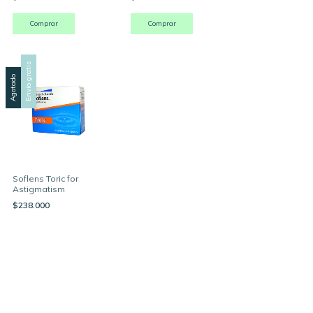
Comprar
Envío gratis
Agotado
Soflens Toric for
Astigmatism
$238.000