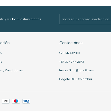
ate y recibe nuestras ofertas.
mación
Contactános
to
573147442873
os
+57 314 744 2873
s y Condiciones
lentes4info@gmail.com
Bogotá DC - Colombia