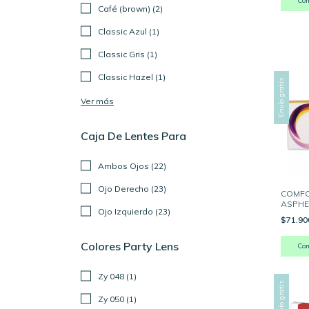
Co
Café (brown) (2)
Classic Azul (1)
Classic Gris (1)
Classic Hazel (1)
Envío gratis
Ver más
Caja De Lentes Para
Ambos Ojos (22)
Ojo Derecho (23)
COMF
ASPHE
Ojo Izquierdo (23)
Hiperm
$71.9
Unidad
Colores Party Lens
Co
Zy 048 (1)
Envío gratis
Zy 050 (1)