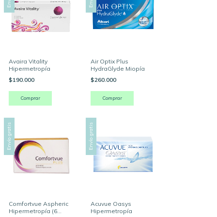
Avaira Vitality
Air Optix Plus
Hipermetropía
HydraGlyde Miopía
$190.000
$260.000
Comprar
Comprar
Envío gratis
Envío gratis
Comfortvue Aspheric
Acuvue Oasys
Hipermetropía (6
Hipermetropía