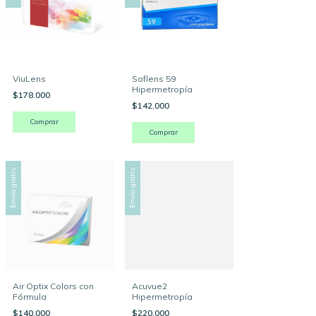
ViuLens
Soflens 59
Hipermetropía
$178.000
$142.000
Comprar
Comprar
Envío gratis
Envío gratis
Air Optix Colors con
Acuvue2
Fórmula
Hipermetropía
$140.000
$220.000