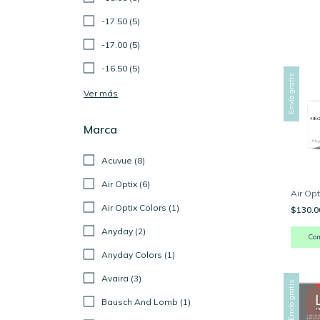
-17.50 (5)
-17.00 (5)
-16.50 (5)
Envío gratis
Ver más
Marca
Acuvue (8)
Air Optix (6)
Air Opt
Air Optix Colors (1)
$130.
Anyday (2)
Co
Anyday Colors (1)
Avaira (3)
Envío gratis
Bausch And Lomb (1)