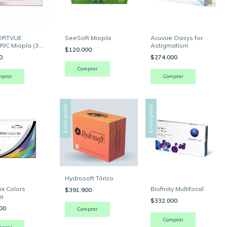
ORTVUE
SeeSoft Miopía
Acuvue Oasys for
IC Miopía (3
Astigmatism
$120.000
es )
00
$274.000
Comprar
mprar
Envío gratis
Envío gratis
Hydrosoft Tórico
ix Colors
Biofinity Multifocal
$391.900
la
$332.000
000
Comprar