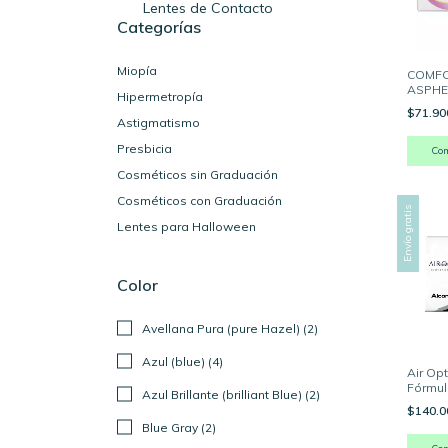
Lentes de Contacto
Categorías
Miopía
COMF
ASPHER
Hipermetropía
Unidad
$71.9
Astigmatismo
Presbicia
Co
Cosméticos sin Graduación
Cosméticos con Graduación
Envío gratis
Lentes para Halloween
Color
Avellana Pura (pure Hazel) (2)
Azul (blue) (4)
Air Opt
Fórmu
Azul Brillante (brilliant Blue) (2)
$140.
Blue Gray (2)