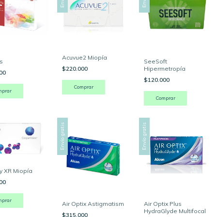
Acuvue2 Miopía
s
SeeSoft
$220.000
Hipermetropía
000
$120.000
Comprar
mprar
Comprar
Envío gratis
Envío gratis
ty XR Miopía
300
mprar
Air Optix Astigmatism
Air Optix Plus
HydraGlyde Multifocal
$315.000