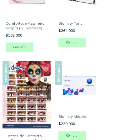
Comfortvue Aspheric
Biofinity Toric
Miopía (6 unidades)
$264.000
$162.000
Comprar
Envío gratis
Envío gratis
Biofinity Miopía
$220.000
Lentes de Contacto
Comprar