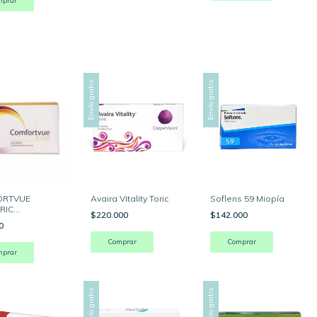
mprar
Envío gratis
Envío gratis
ORTVUE
Avaira Vitality Toric
Soflens 59 Miopía
RIC
$220.000
$142.000
etropía (3
00
es )
Comprar
mprar
Envío gratis
Envío gratis