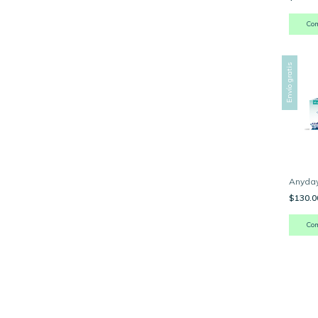
Co
Envío gratis
Anyday
$130.
Co