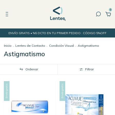
0
ENVÍO GRATIS • %5 DCTO EN TU PRIMER PEDIDO : CÓDIGO 5%OFF
Inicio
.
Lentes de Contacto
.
Condición Visual
.
Astigmatismo
Astigmatismo
Ordenar
Filtrar
Envío gratis
Envío gratis