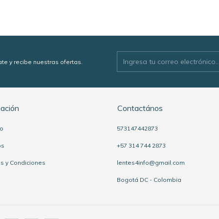
ate y recibe nuestras ofertas.
mación
Contactános
to
573147442873
os
+57 314 744 2873
s y Condiciones
lentes4info@gmail.com
Bogotá DC - Colombia