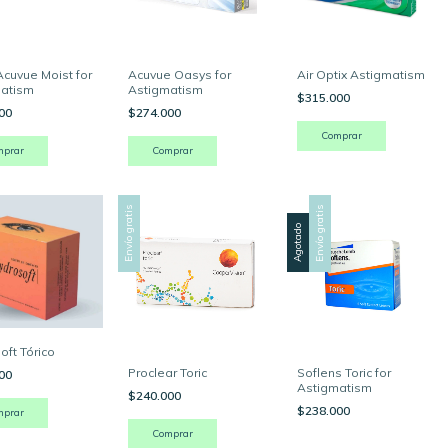
Acuvue Moist for
Acuvue Oasys for
Air Optix Astigmatism
atism
Astigmatism
$315.000
000
$274.000
Envío gratis
Envío gratis
Agotado
oft Tórico
Proclear Toric
Soflens Toric for
900
Astigmatism
$240.000
$238.000
mprar