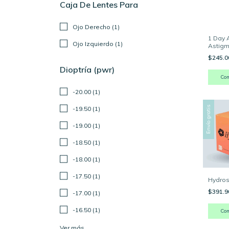
Caja De Lentes Para
Ojo Derecho (1)
1 Day 
Ojo Izquierdo (1)
Astigm
$245.
Dioptría (pwr)
-20.00 (1)
-19.50 (1)
Envío gratis
-19.00 (1)
-18.50 (1)
-18.00 (1)
-17.50 (1)
Hydros
$391.
-17.00 (1)
-16.50 (1)
Co
Ver más