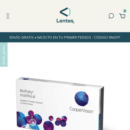
0
ENVÍO GRATIS • %5 DCTO EN TU PRIMER PEDIDO : CÓDIGO 5%OFF
Envío gratis