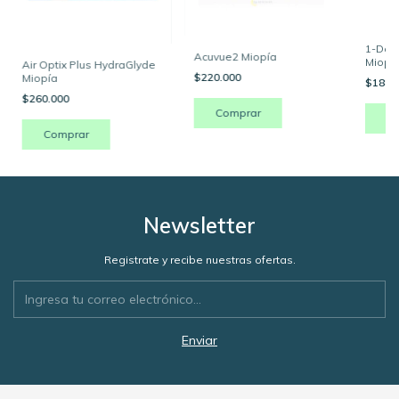
1-Day
Acuvue2 Miopía
Miopí
Air Optix Plus HydraGlyde
$220.000
Miopía
$188.
$260.000
Comprar
C
Comprar
Newsletter
Registrate y recibe nuestras ofertas.