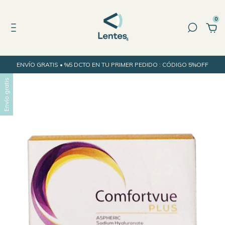
0
ENVÍO GRATIS • %5 DCTO EN TU PRIMER PEDIDO : CÓDIGO 5%OFF
Envío gratis